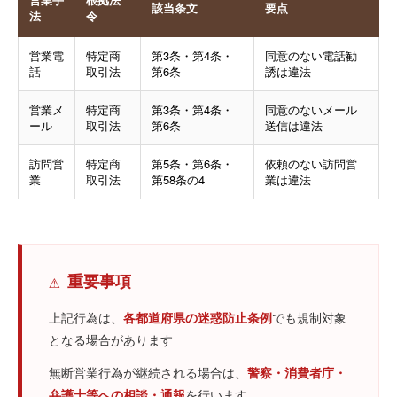
該当条文
要点
法
令
営業電
特定商
第3条・第4条・
同意のない電話勧
話
取引法
第6条
誘は違法
営業メ
特定商
第3条・第4条・
同意のないメール
ール
取引法
第6条
送信は違法
訪問営
特定商
第5条・第6条・
依頼のない訪問営
業
取引法
第58条の4
業は違法
⚠️
重要事項
上記行為は、
各都道府県の迷惑防止条例
でも規制対象
となる場合があります
無断営業行為が継続される場合は、
警察・消費者庁・
弁護士等への相談・通報
を行います