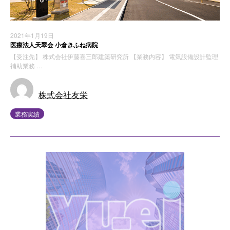
2021年1月19日
医療法人天翠会 小倉きふね病院
【受注先】 株式会社伊藤喜三郎建築研究所 【業務内容】 電気設備設計監理
補助業務 …
株式会社友栄
業務実績