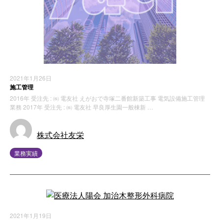
2021年1月26日
施工管理
2016年 受注先 : ㈱ 電友社 えがおで寺塚二番館新築工事 電気設備施工管理
業務 2017年 受注先 : ㈱ 電友社 早良厚生園一般棟新 …
株式会社友栄
業務実績
2021年1月19日